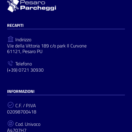
RECAPITI
Indirizzo
V.le della Vittoria 189 c/o park Il Curvone
61121, Pesaro PU
Telefono
(+39) 0721 30930
INFORMAZIONI
C.F. / P.IVA
02098700418
Cod. Univoco
A4707H7