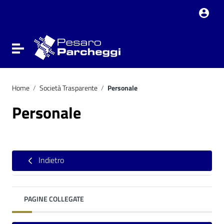
Vai ai contenuti
Vai al menu di navigazione
Vai al footer
Attiva / disattiva la navigazione
Home
/
Società Trasparente
/
Personale
Personale
Indietro
PAGINE COLLEGATE