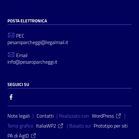
POSTA ELETTRONICA
PEC
pesaroparcheggi@legalmail.it
Email
info@pesaroparcheggi.it
SEGUICI SU
Sezione Link Utili
Note legali
|
Contatti
| Realizzato con
WordPress
|
Tema grafico
ItaliaWP2
| Basato sul
Prototipo per siti
PA di AgID