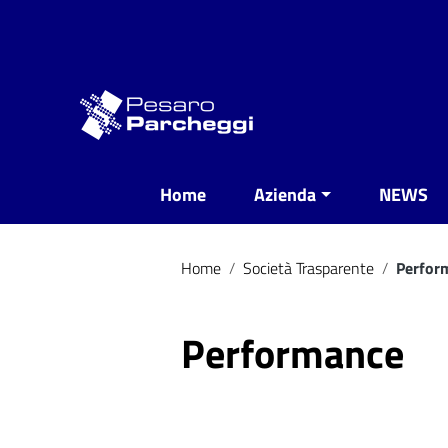
Vai ai contenuti
Vai al menu di navigazione
Vai al footer
Home
Azienda
NEWS
Home
/
Società Trasparente
/
Perfor
Performance