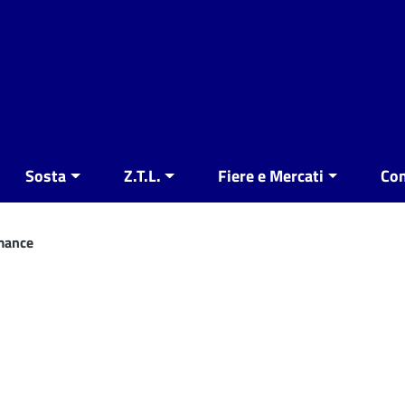
Sosta
Z.T.L.
Fiere e Mercati
Con
mance