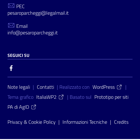
PEC
pesaroparcheggi@legalmail.it
Email
info@pesaroparcheggi.it
SEGUICI SU
Sezione Link Utili
Note legali
|
Contatti
| Realizzato con
WordPress
|
Tema grafico
ItaliaWP2
| Basato sul
Prototipo per siti
PA di AgID
Privacy & Cookie Policy
|
Informazioni Tecniche
|
Credits