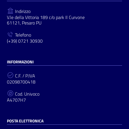
Indirizzo
V.le della Vittoria 189 c/o park Il Curvone
61121, Pesaro PU
Telefono
(+39) 0721 30930
INFORMAZIONI
C.F. / P.IVA
02098700418
Cod. Univoco
A4707H7
POSTA ELETTRONICA