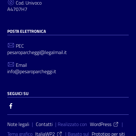
Cod. Univoco
A4707H7
POSTA ELETTRONICA
PEC
pesaroparcheggi@legalmail.it
Email
info@pesaroparcheggi.it
SEGUICI SU
Sezione Link Utili
Note legali
|
Contatti
| Realizzato con
WordPress
|
Tema grafico
ItaliaWP2
| Basato sul
Prototipo per siti