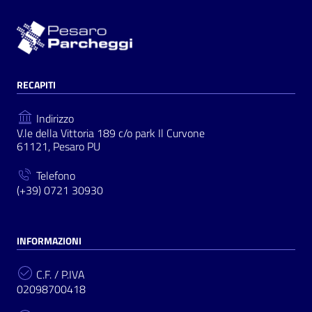
RECAPITI
Indirizzo
V.le della Vittoria 189 c/o park Il Curvone
61121, Pesaro PU
Telefono
(+39) 0721 30930
INFORMAZIONI
C.F. / P.IVA
02098700418