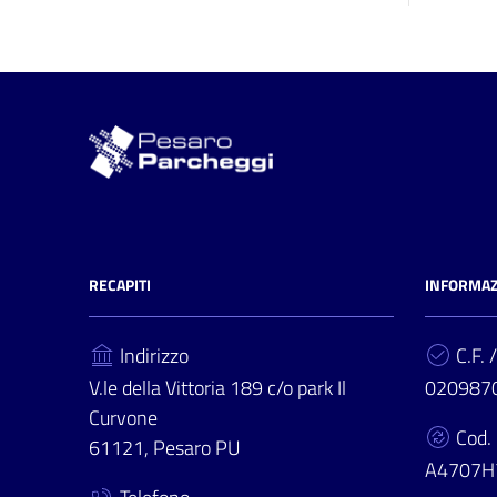
RECAPITI
INFORMAZ
Indirizzo
C.F. /
V.le della Vittoria 189 c/o park Il
020987
Curvone
Cod.
61121, Pesaro PU
A4707H