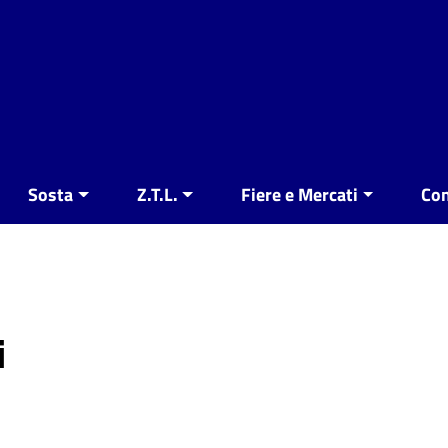
Sosta
Z.T.L.
Fiere e Mercati
Con
i