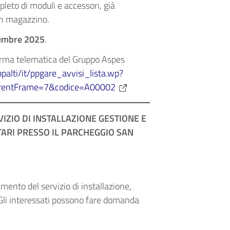
leto di moduli e accessori, già
 in magazzino.
embre 2025
.
orma telematica del Gruppo Aspes
ppalti/it/ppgare_avvisi_lista.wp?
urrentFrame=7&codice=A00002
IZIO DI INSTALLAZIONE GESTIONE E
ARI PRESSO IL PARCHEGGIO SAN
mento del servizio di installazione,
 Gli interessati possono fare domanda