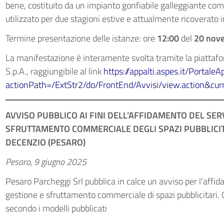
bene, costituito da un impianto gonfiabile galleggiante comp
utilizzato per due stagioni estive e attualmente ricoverato
Termine presentazione delle istanze: ore
12:00
del
20 nov
La manifestazione è interamente svolta tramite la piattaf
S.p.A., raggiungibile al link
https://appalti.aspes.it/PortaleA
actionPath=/ExtStr2/do/FrontEnd/Avvisi/view.action&c
AVVISO PUBBLICO AI FINI DELL’AFFIDAMENTO DEL SERV
SFRUTTAMENTO COMMERCIALE DEGLI SPAZI PUBBLICIT
DECENZIO (PESARO)
Pesaro, 9 giugno 2025
Pesaro Parcheggi Srl pubblica in calce un avviso per l’affida
gestione e sfruttamento commerciale di spazi pubblicitari.
secondo i modelli pubblicati