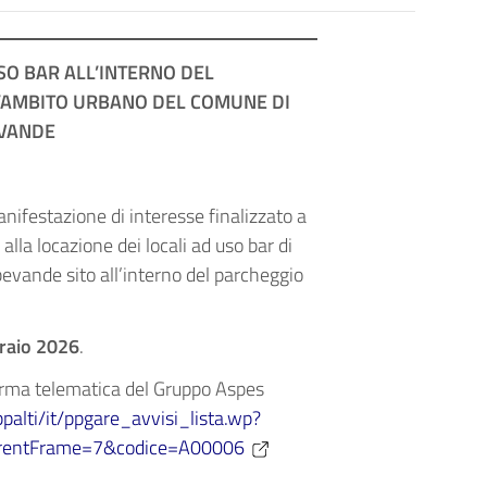
SO BAR ALL’INTERNO DEL
L’AMBITO URBANO DEL COMUNE DI
EVANDE
nifestazione di interesse finalizzato a
lla locazione dei locali ad uso bar di
bevande sito all’interno del parcheggio
raio 2026
.
orma telematica del Gruppo Aspes
ppalti/it/ppgare_avvisi_lista.wp?
urrentFrame=7&codice=A00006