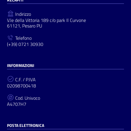
Indirizzo
V.le della Vittoria 189 c/o park Il Curvone
61121, Pesaro PU
Telefono
(+39) 0721 30930
INFORMAZIONI
C.F. / P.IVA
02098700418
Cod. Univoco
A4707H7
POSTA ELETTRONICA