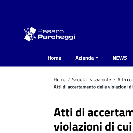
Vai ai contenuti
Vai al menu di navigazione
Vai al footer
Home
Azienda
NEWS
Home
/
Società Trasparente
/
Altri c
Atti di accertamento delle violazioni di
Atti di accerta
violazioni di cui