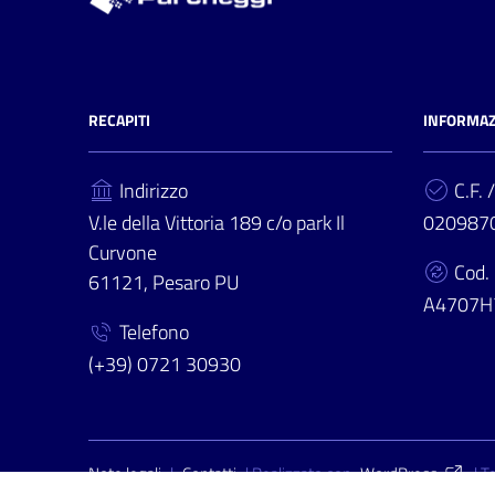
RECAPITI
INFORMAZ
Indirizzo
C.F. /
V.le della Vittoria 189 c/o park Il
020987
Curvone
Cod.
61121, Pesaro PU
A4707H
Telefono
(+39) 0721 30930
Sezione Link Utili
Note legali
|
Contatti
| Realizzato con
WordPress
|
T