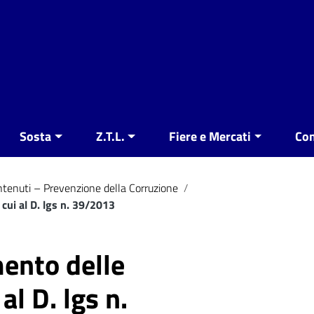
Sosta
Z.T.L.
Fiere e Mercati
Con
ontenuti – Prevenzione della Corruzione
/
 cui al D. lgs n. 39/2013
mento delle
 al D. lgs n.