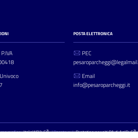
IONI
POSTA ELETTRONICA
 P.IVA
PEC
00418
pesaroparcheggi@legalmail.
 Univoco
Email
7
info@pesaroparcheggi.it
ema grafico
ItaliaWP2
| Basato sul
Prototipo per siti PA di AgID