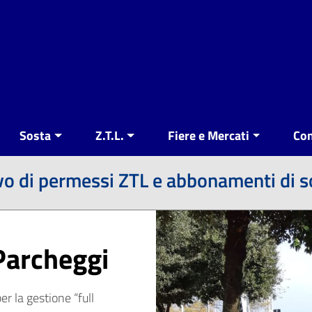
Sosta
Z.T.L.
Fiere e Mercati
Con
vo di permessi ZTL e abbonamenti di so
Parcheggi
r la gestione “full