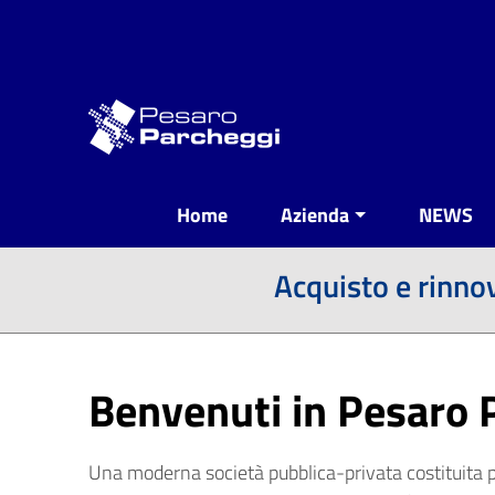
Vai ai contenuti
Vai al menu di navigazione
Vai al footer
Home
Azienda
NEWS
Acquisto e rinno
Benvenuti in Pesaro 
Una moderna società pubblica-privata costituita pe