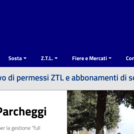
Sosta
Z.T.L.
Fiere e Mercati
Con
vo di permessi ZTL e abbonamenti di so
Parcheggi
r la gestione “full